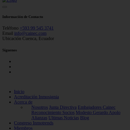
Información de Contacto
Teléfono
+593 99 545 3741
Email
info@cainec.com
Ubicación
Cuenca, Ecuador
Síguenos
Inicio
Acreditación Inmosignia
Acerca de
Nosotros
Junta Directiva
Embajadores Cainec
Reconocimiento Socios
Modesto Gerardo Apolo
Alianzas
Ultimas Noticias
Blog
Congreso Inmotrends
Miembros