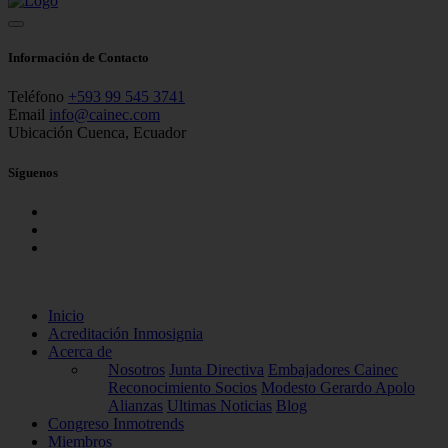
Información de Contacto
Teléfono
+593 99 545 3741
Email
info@cainec.com
Ubicación
Cuenca, Ecuador
Síguenos
Inicio
Acreditación Inmosignia
Acerca de
Nosotros
Junta Directiva
Embajadores Cainec
Reconocimiento Socios
Modesto Gerardo Apolo
Alianzas
Ultimas Noticias
Blog
Congreso Inmotrends
Miembros