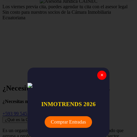
Los viernes previa cita, puedes agendar tu cita con el asesor legal
Sin costo para nuestros socios de la Cámara Inmobiliaria
Ecuatoriana
Estamos para apoyar y asegurar el trabajo de nuestros
miembros,
la red nacional de empresas y profesionales
inmobiliarios de todo el Ecuador.
✕
¿Necesitas ayuda? Empieza aquí...
¿Necesitas más información?
INMOTRENDS 2026
+593 99 545 3741
¿Qué es la Cámara Inmobiliaria Ecuatoriana?
Comprar Entradas
Es un organismo independiente, renovador y despolitizado que
agrupa a profesionales, empresas y organizaciones del sector