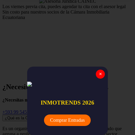
Los viernes previa cita, puedes agendar tu cita con el asesor legal
Sin costo para nuestros socios de la Cámara Inmobiliaria
Ecuatoriana
Estamos para apoyar y asegurar el trabajo de nuestros
miembros,
la red nacional de empresas y profesionales
inmobiliarios de todo el Ecuador.
✕
¿Necesitas ayuda? Empieza aquí...
¿Necesitas más información?
INMOTRENDS 2026
+593 99 545 3741
¿Qué es la Cámara Inmobiliaria Ecuatoriana?
Comprar Entradas
Es un organismo independiente, renovador y despolitizado que
agrupa a profesionales, empresas y organizaciones del sector