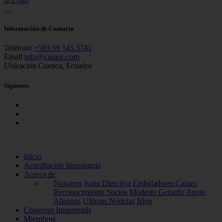
Información de Contacto
Teléfono
+593 99 545 3741
Email
info@cainec.com
Ubicación
Cuenca, Ecuador
Síguenos
Inicio
Acreditación Inmosignia
Acerca de
Nosotros
Junta Directiva
Embajadores Cainec
Reconocimiento Socios
Modesto Gerardo Apolo
Alianzas
Ultimas Noticias
Blog
Congreso Inmotrends
Miembros