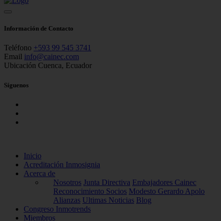
Información de Contacto
Teléfono
+593 99 545 3741
Email
info@cainec.com
Ubicación
Cuenca, Ecuador
Síguenos
Inicio
Acreditación Inmosignia
Acerca de
Nosotros
Junta Directiva
Embajadores Cainec
Reconocimiento Socios
Modesto Gerardo Apolo
Alianzas
Ultimas Noticias
Blog
Congreso Inmotrends
Miembros