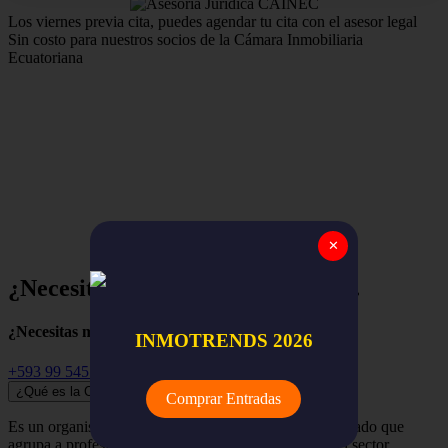
Los viernes previa cita, puedes agendar tu cita con el asesor legal
Sin costo para nuestros socios de la Cámara Inmobiliaria
Ecuatoriana
Estamos para apoyar y asegurar el trabajo de nuestros
miembros,
la red nacional de empresas y profesionales
inmobiliarios de todo el Ecuador.
✕
¿Necesitas ayuda? Empieza aquí...
¿Necesitas más información?
INMOTRENDS 2026
+593 99 545 3741
¿Qué es la Cámara Inmobiliaria Ecuatoriana?
Comprar Entradas
Es un organismo independiente, renovador y despolitizado que
agrupa a profesionales, empresas y organizaciones del sector