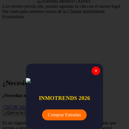
Los viernes previa cita, puedes agendar tu cita con el asesor legal
Sin costo para nuestros socios de la Cámara Inmobiliaria
Ecuatoriana
Estamos para apoyar y asegurar el trabajo de nuestros
miembros,
la red nacional de empresas y profesionales
inmobiliarios de todo el Ecuador.
✕
¿Necesitas ayuda? Empieza aquí...
¿Necesitas más información?
INMOTRENDS 2026
+593 99 545 3741
¿Qué es la Cámara Inmobiliaria Ecuatoriana?
Comprar Entradas
Es un organismo independiente, renovador y despolitizado que
agrupa a profesionales, empresas y organizaciones del sector