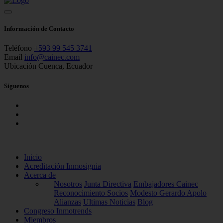
Información de Contacto
Teléfono
+593 99 545 3741
Email
info@cainec.com
Ubicación
Cuenca, Ecuador
Síguenos
Inicio
Acreditación Inmosignia
Acerca de
Nosotros
Junta Directiva
Embajadores Cainec
Reconocimiento Socios
Modesto Gerardo Apolo
Alianzas
Ultimas Noticias
Blog
Congreso Inmotrends
Miembros