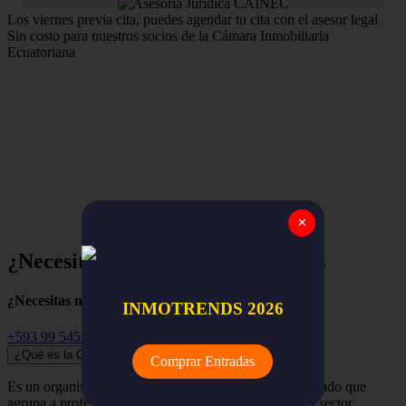
Los viernes previa cita, puedes agendar tu cita con el asesor legal
Sin costo para nuestros socios de la Cámara Inmobiliaria
Ecuatoriana
Estamos para apoyar y asegurar el trabajo de nuestros
miembros,
la red nacional de empresas y profesionales
inmobiliarios de todo el Ecuador.
✕
¿Necesitas ayuda? Empieza aquí...
¿Necesitas más información?
INMOTRENDS 2026
+593 99 545 3741
¿Qué es la Cámara Inmobiliaria Ecuatoriana?
Comprar Entradas
Es un organismo independiente, renovador y despolitizado que
agrupa a profesionales, empresas y organizaciones del sector