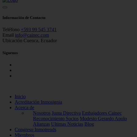
Información de Contacto
Teléfono
+593 99 545 3741
Email
info@cainec.com
Ubicación
Cuenca, Ecuador
Síguenos
Inicio
Acreditación Inmosignia
Acerca de
Nosotros
Junta Directiva
Embajadores Cainec
Reconocimiento Socios
Modesto Gerardo Apolo
Alianzas
Ultimas Noticias
Blog
Congreso Inmotrends
Miembros