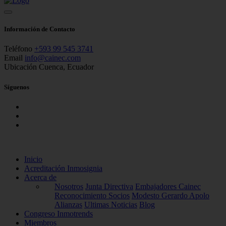
Información de Contacto
Teléfono
+593 99 545 3741
Email
info@cainec.com
Ubicación
Cuenca, Ecuador
Síguenos
Inicio
Acreditación Inmosignia
Acerca de
Nosotros
Junta Directiva
Embajadores Cainec
Reconocimiento Socios
Modesto Gerardo Apolo
Alianzas
Ultimas Noticias
Blog
Congreso Inmotrends
Miembros