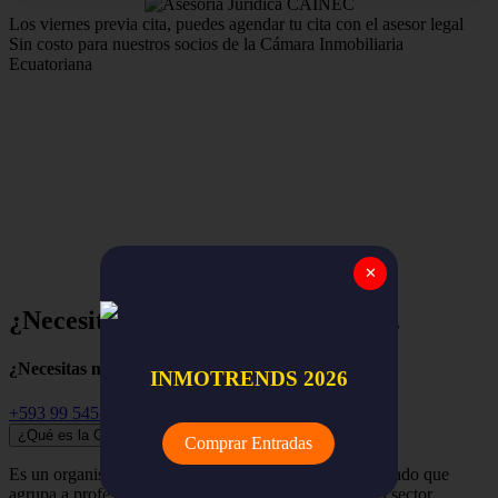
Los viernes previa cita, puedes agendar tu cita con el asesor legal
Sin costo para nuestros socios de la Cámara Inmobiliaria
Ecuatoriana
Estamos para apoyar y asegurar el trabajo de nuestros
miembros,
la red nacional de empresas y profesionales
inmobiliarios de todo el Ecuador.
✕
¿Necesitas ayuda? Empieza aquí...
¿Necesitas más información?
INMOTRENDS 2026
+593 99 545 3741
¿Qué es la Cámara Inmobiliaria Ecuatoriana?
Comprar Entradas
Es un organismo independiente, renovador y despolitizado que
agrupa a profesionales, empresas y organizaciones del sector