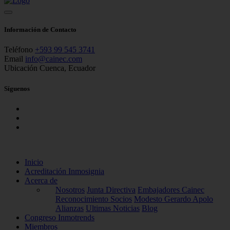
Información de Contacto
Teléfono
+593 99 545 3741
Email
info@cainec.com
Ubicación
Cuenca, Ecuador
Síguenos
Inicio
Acreditación Inmosignia
Acerca de
Nosotros
Junta Directiva
Embajadores Cainec
Reconocimiento Socios
Modesto Gerardo Apolo
Alianzas
Ultimas Noticias
Blog
Congreso Inmotrends
Miembros