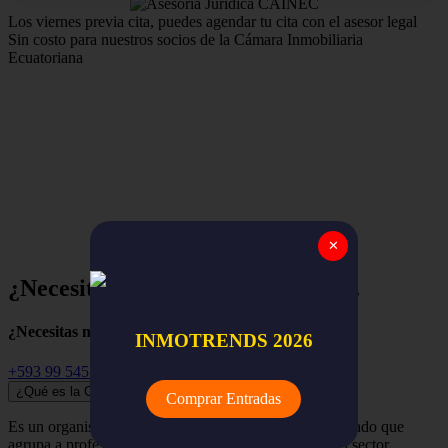
Los viernes previa cita, puedes agendar tu cita con el asesor legal
Sin costo para nuestros socios de la Cámara Inmobiliaria
Ecuatoriana
Estamos para apoyar y asegurar el trabajo de nuestros
miembros,
la red nacional de empresas y profesionales
inmobiliarios de todo el Ecuador.
✕
¿Necesitas ayuda? Empieza aquí...
¿Necesitas más información?
INMOTRENDS 2026
+593 99 545 3741
¿Qué es la Cámara Inmobiliaria Ecuatoriana?
Comprar Entradas
Es un organismo independiente, renovador y despolitizado que
agrupa a profesionales, empresas y organizaciones del sector