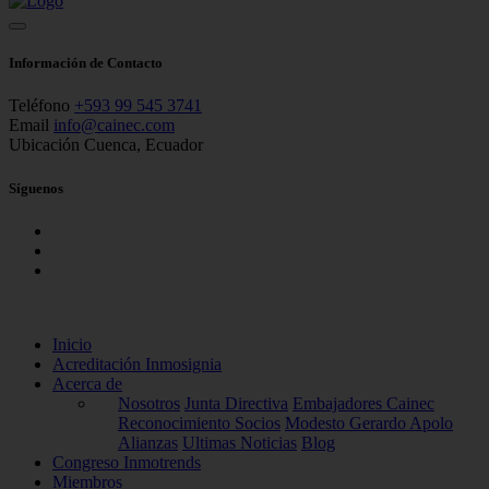
Información de Contacto
Teléfono
+593 99 545 3741
Email
info@cainec.com
Ubicación
Cuenca, Ecuador
Síguenos
Inicio
Acreditación Inmosignia
Acerca de
Nosotros
Junta Directiva
Embajadores Cainec
Reconocimiento Socios
Modesto Gerardo Apolo
Alianzas
Ultimas Noticias
Blog
Congreso Inmotrends
Miembros