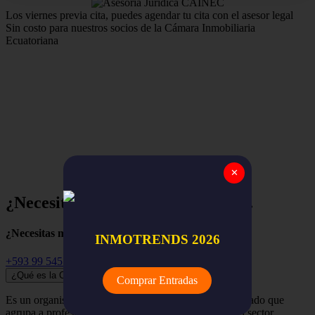
Los viernes previa cita, puedes agendar tu cita con el asesor legal
Sin costo para nuestros socios de la Cámara Inmobiliaria
Ecuatoriana
Estamos para apoyar y asegurar el trabajo de nuestros
miembros,
la red nacional de empresas y profesionales
inmobiliarios de todo el Ecuador.
✕
¿Necesitas ayuda? Empieza aquí...
¿Necesitas más información?
INMOTRENDS 2026
+593 99 545 3741
¿Qué es la Cámara Inmobiliaria Ecuatoriana?
Comprar Entradas
Es un organismo independiente, renovador y despolitizado que
agrupa a profesionales, empresas y organizaciones del sector