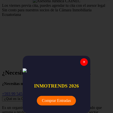
Los viernes previa cita, puedes agendar tu cita con el asesor legal
Sin costo para nuestros socios de la Cámara Inmobiliaria
Ecuatoriana
Estamos para apoyar y asegurar el trabajo de nuestros
miembros,
la red nacional de empresas y profesionales
inmobiliarios de todo el Ecuador.
✕
¿Necesitas ayuda? Empieza aquí...
¿Necesitas más información?
INMOTRENDS 2026
+593 99 545 3741
¿Qué es la Cámara Inmobiliaria Ecuatoriana?
Comprar Entradas
Es un organismo independiente, renovador y despolitizado que
agrupa a profesionales, empresas y organizaciones del sector