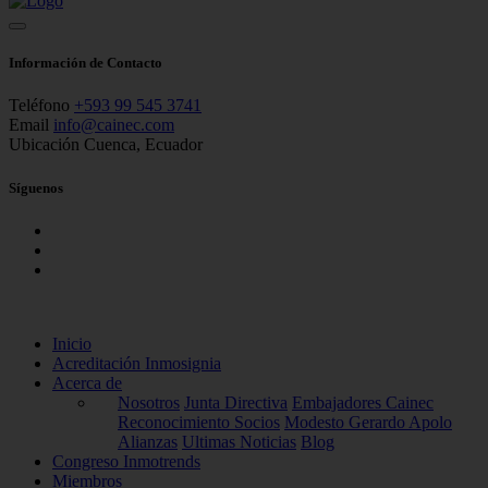
Información de Contacto
Teléfono
+593 99 545 3741
Email
info@cainec.com
Ubicación
Cuenca, Ecuador
Síguenos
Inicio
Acreditación Inmosignia
Acerca de
Nosotros
Junta Directiva
Embajadores Cainec
Reconocimiento Socios
Modesto Gerardo Apolo
Alianzas
Ultimas Noticias
Blog
Congreso Inmotrends
Miembros