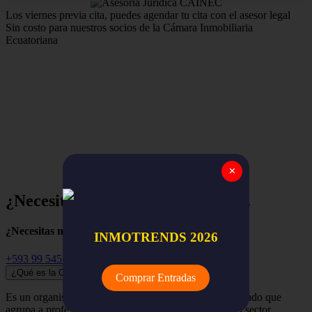
Los viernes previa cita, puedes agendar tu cita con el asesor legal
Sin costo para nuestros socios de la Cámara Inmobiliaria
Ecuatoriana
Estamos para apoyar y asegurar el trabajo de nuestros
miembros,
la red nacional de empresas y profesionales
inmobiliarios de todo el Ecuador.
✕
¿Necesitas ayuda? Empieza aquí...
¿Necesitas más información?
INMOTRENDS 2026
+593 99 545 3741
¿Qué es la Cámara Inmobiliaria Ecuatoriana?
Comprar Entradas
Es un organismo independiente, renovador y despolitizado que
agrupa a profesionales, empresas y organizaciones del sector