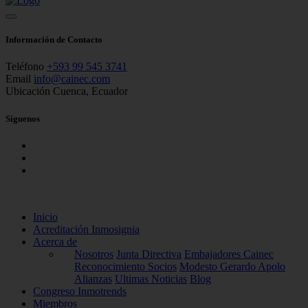
Información de Contacto
Teléfono
+593 99 545 3741
Email
info@cainec.com
Ubicación
Cuenca, Ecuador
Síguenos
Inicio
Acreditación Inmosignia
Acerca de
Nosotros
Junta Directiva
Embajadores Cainec
Reconocimiento Socios
Modesto Gerardo Apolo
Alianzas
Ultimas Noticias
Blog
Congreso Inmotrends
Miembros