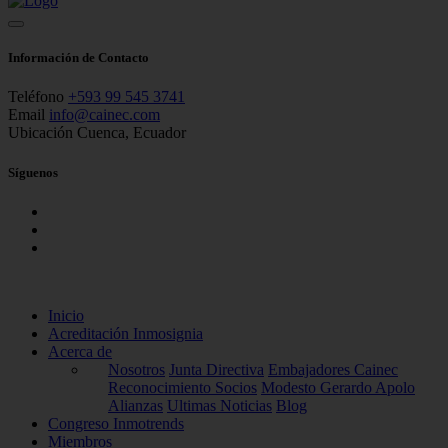
Información de Contacto
Teléfono
+593 99 545 3741
Email
info@cainec.com
Ubicación
Cuenca, Ecuador
Síguenos
Inicio
Acreditación Inmosignia
Acerca de
Nosotros
Junta Directiva
Embajadores Cainec
Reconocimiento Socios
Modesto Gerardo Apolo
Alianzas
Ultimas Noticias
Blog
Congreso Inmotrends
Miembros