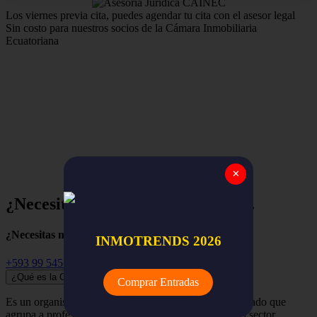
Los viernes previa cita, puedes agendar tu cita con el asesor legal
Sin costo para nuestros socios de la Cámara Inmobiliaria
Ecuatoriana
Estamos para apoyar y asegurar el trabajo de nuestros
miembros,
la red nacional de empresas y profesionales
inmobiliarios de todo el Ecuador.
✕
¿Necesitas ayuda? Empieza aquí...
¿Necesitas más información?
INMOTRENDS 2026
+593 99 545 3741
¿Qué es la Cámara Inmobiliaria Ecuatoriana?
Comprar Entradas
Es un organismo independiente, renovador y despolitizado que
agrupa a profesionales, empresas y organizaciones del sector