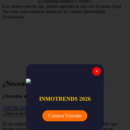
Los viernes previa cita, puedes agendar tu cita con el asesor legal
Sin costo para nuestros socios de la Cámara Inmobiliaria
Ecuatoriana
Estamos para apoyar y asegurar el trabajo de nuestros
miembros,
la red nacional de empresas y profesionales
inmobiliarios de todo el Ecuador.
✕
¿Necesitas ayuda? Empieza aquí...
¿Necesitas más información?
INMOTRENDS 2026
+593 99 545 3741
¿Qué es la Cámara Inmobiliaria Ecuatoriana?
Comprar Entradas
Es un organismo independiente, renovador y despolitizado que
agrupa a profesionales, empresas y organizaciones del sector