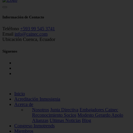
Información de Contacto
Teléfono
+593 99 545 3741
Email
info@cainec.com
Ubicación
Cuenca, Ecuador
Síguenos
Inicio
Acreditación Inmosignia
Acerca de
Nosotros
Junta Directiva
Embajadores Cainec
Reconocimiento Socios
Modesto Gerardo Apolo
Alianzas
Ultimas Noticias
Blog
Congreso Inmotrends
Miembros