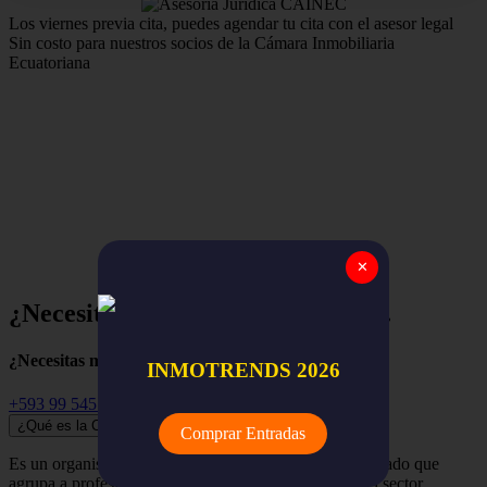
Los viernes previa cita, puedes agendar tu cita con el asesor legal
Sin costo para nuestros socios de la Cámara Inmobiliaria
Ecuatoriana
Estamos para apoyar y asegurar el trabajo de nuestros
miembros,
la red nacional de empresas y profesionales
inmobiliarios de todo el Ecuador.
✕
¿Necesitas ayuda? Empieza aquí...
¿Necesitas más información?
INMOTRENDS 2026
+593 99 545 3741
¿Qué es la Cámara Inmobiliaria Ecuatoriana?
Comprar Entradas
Es un organismo independiente, renovador y despolitizado que
agrupa a profesionales, empresas y organizaciones del sector