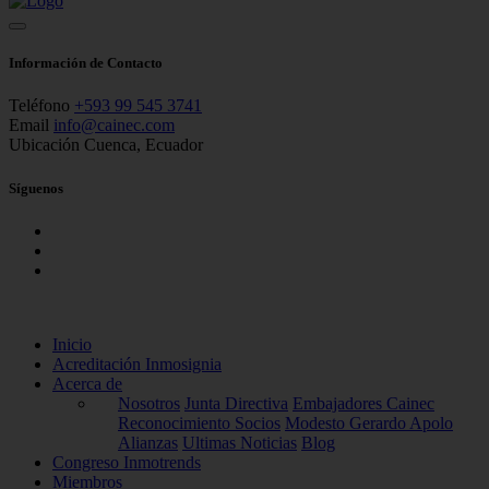
Información de Contacto
Teléfono
+593 99 545 3741
Email
info@cainec.com
Ubicación
Cuenca, Ecuador
Síguenos
Inicio
Acreditación Inmosignia
Acerca de
Nosotros
Junta Directiva
Embajadores Cainec
Reconocimiento Socios
Modesto Gerardo Apolo
Alianzas
Ultimas Noticias
Blog
Congreso Inmotrends
Miembros